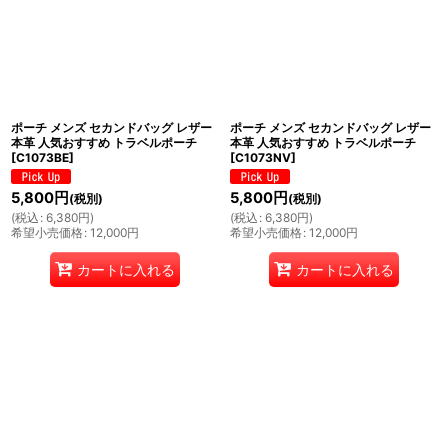
ポーチ メンズ セカンドバッグ レザー
ポーチ メンズ セカンドバッグ レザー
本革 人気おすすめ トラベルポーチ
本革 人気おすすめ トラベルポーチ
[
C1073BE
]
[
C1073NV
]
5,800
円
5,800
円
(税別)
(税別)
(
税込
:
6,380
円
)
(
税込
:
6,380
円
)
希望小売価格
:
12,000
円
希望小売価格
:
12,000
円
カートに入れる
カートに入れる