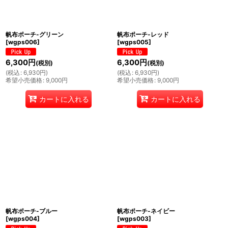
帆布ポーチ-グリーン
帆布ポーチ-レッド
[
wgps006
]
[
wgps005
]
6,300
円
6,300
円
(税別)
(税別)
(
税込
:
6,930
円
)
(
税込
:
6,930
円
)
希望小売価格
:
9,000
円
希望小売価格
:
9,000
円
カートに入れる
カートに入れる
帆布ポーチ-ブルー
帆布ポーチ-ネイビー
[
wgps004
]
[
wgps003
]