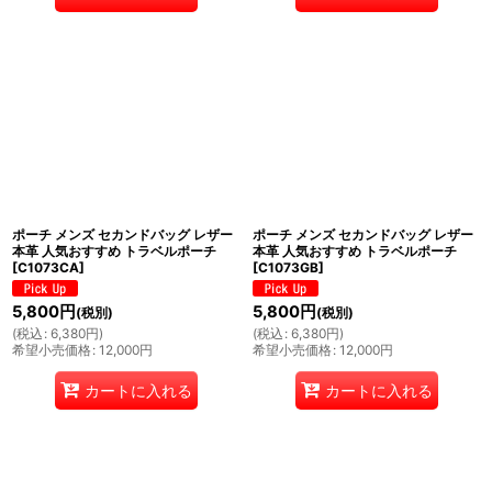
ポーチ メンズ セカンドバッグ レザー
ポーチ メンズ セカンドバッグ レザー
本革 人気おすすめ トラベルポーチ
本革 人気おすすめ トラベルポーチ
[
C1073CA
]
[
C1073GB
]
5,800
円
5,800
円
(税別)
(税別)
(
税込
:
6,380
円
)
(
税込
:
6,380
円
)
希望小売価格
:
12,000
円
希望小売価格
:
12,000
円
カートに入れる
カートに入れる