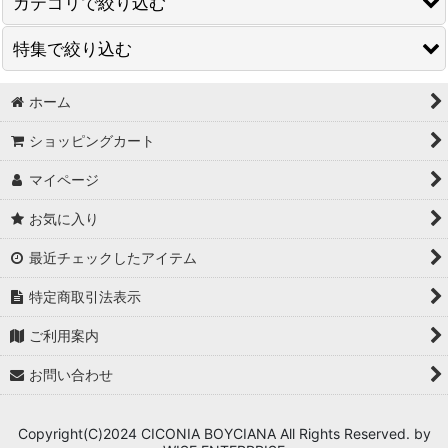
カテゴリで絞り込む
特集で絞り込む
ビジネスバッグ ブリーフケース
トートバッグ
ホーム
THE FEW ザフューゴルフ
ショッピングカート
ショルダーバッグ
JONES ジョーンズ ゴルフ
マイページ
ボストンバッグ
SDGs商品
お気に入り
ダレスバッグ ドクターバッグ
デニム リメイク バッグ製作
最近チェックしたアイテム
アタッシュケース
ゴルフ ヘッドカバー オリジナル製作
特定商取引法表示
2wayバッグ 3wayバッグ
クロコダイル・クロコシリーズ
ご利用案内
リュック バックパック
アウトレット セールバッグ
お問い合わせ
クラッチバッグ オーガナイザー
comoes
Copyright(C)2024 CICONIA BOYCIANA All Rights Reserved. by
ボディバッグ クロスボディバッグ