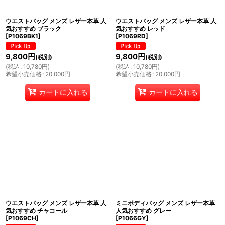
ウエストバッグ メンズ レザー本革 人
ウエストバッグ メンズ レザー本革 人
気おすすめ ブラック
気おすすめ レッド
[
P1069BK1
]
[
P1069RD
]
9,800
円
9,800
円
(税別)
(税別)
(
税込
:
10,780
円
)
(
税込
:
10,780
円
)
希望小売価格
:
20,000
円
希望小売価格
:
20,000
円
カートに入れる
カートに入れる
ウエストバッグ メンズ レザー本革 人
ミニボディバッグ メンズ レザー本革
気おすすめ チャコール
人気おすすめ グレー
[
P1069CH
]
[
P1066GY
]