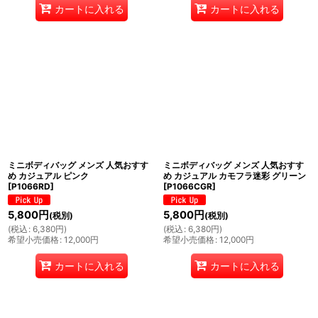
カートに入れる
カートに入れる
ミニボディバッグ メンズ 人気おすす
ミニボディバッグ メンズ 人気おすす
め カジュアル ピンク
め カジュアル カモフラ迷彩 グリーン
[
P1066RD
]
[
P1066CGR
]
5,800
円
5,800
円
(税別)
(税別)
(
税込
:
6,380
円
)
(
税込
:
6,380
円
)
希望小売価格
:
12,000
円
希望小売価格
:
12,000
円
カートに入れる
カートに入れる