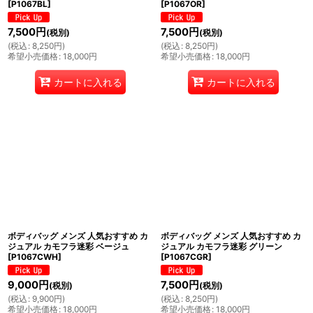
[
P1067BL
]
[
P1067OR
]
7,500
円
7,500
円
(税別)
(税別)
(
税込
:
8,250
円
)
(
税込
:
8,250
円
)
希望小売価格
:
18,000
円
希望小売価格
:
18,000
円
カートに入れる
カートに入れる
ボディバッグ メンズ 人気おすすめ カ
ボディバッグ メンズ 人気おすすめ カ
ジュアル カモフラ迷彩 ベージュ
ジュアル カモフラ迷彩 グリーン
[
P1067CWH
]
[
P1067CGR
]
9,000
円
7,500
円
(税別)
(税別)
(
税込
:
9,900
円
)
(
税込
:
8,250
円
)
希望小売価格
:
18,000
円
希望小売価格
:
18,000
円