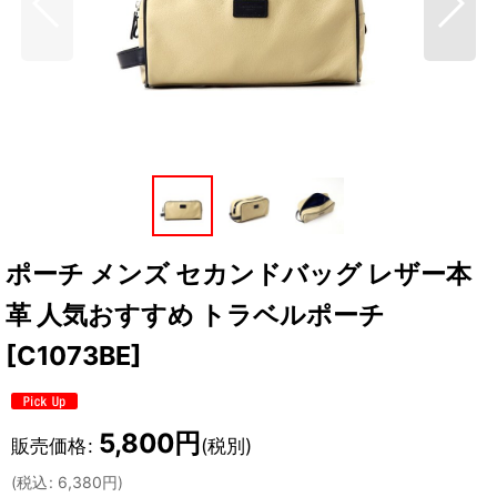
ポーチ メンズ セカンドバッグ レザー本
革 人気おすすめ トラベルポーチ
[
C1073BE
]
5,800
円
販売価格
:
(税別)
(
税込
:
6,380
円
)