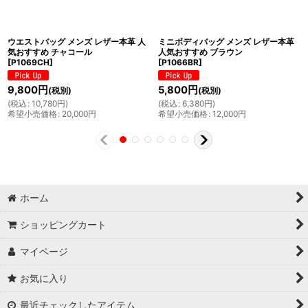
ウエストバッグ メンズ レザー本革 人
ミニボディバッグ メンズ レザー本革
気おすすめ チャコール
人気おすすめ ブラウン
[
P1069CH
]
[
P1066BR
]
9,800
円
5,800
円
(税別)
(税別)
(
税込
:
10,780
円
)
(
税込
:
6,380
円
)
希望小売価格
:
20,000
円
希望小売価格
:
12,000
円
ホーム
ショッピングカート
マイページ
お気に入り
最近チェックしたアイテム