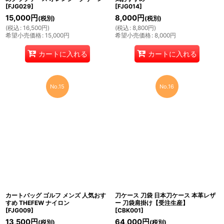
[
FJG029
]
[
FJG014
]
15,000
円
8,000
円
(税別)
(税別)
(
税込
:
16,500
円
)
(
税込
:
8,800
円
)
希望小売価格
:
15,000
円
希望小売価格
:
8,000
円
カートに入れる
カートに入れる
No.15
No.16
カートバッグ ゴルフ メンズ 人気おす
刀ケース 刀袋 日本刀ケース 本革レザ
すめ THEFEW ナイロン
ー 刀袋肩掛け【受注生産】
[
FJG009
]
[
CBK001
]
13,500
円
64,000
円
(税別)
(税別)