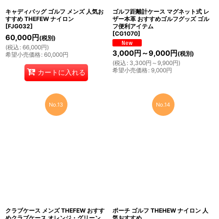
キャディバッグ ゴルフ メンズ 人気お
ゴルフ距離計ケース マグネット式 レ
すすめ THEFEW ナイロン
ザー本革 おすすめゴルフグッズ ゴル
[
FJG032
]
フ便利アイテム
[
CG1070
]
60,000
円
(税別)
(
税込
:
66,000
円
)
3,000
円
～9,000
円
(税別)
希望小売価格
:
60,000
円
(
税込
:
3,300
円
～9,900
円
)
希望小売価格
:
9,000
円
カートに入れる
No.13
No.14
クラブケース メンズ THEFEW おすす
ポーチ ゴルフ THEHEW ナイロン 人
めクラブケース オレンジ・グリーン
気おすすめ