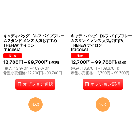
キャディバッグ ゴルフ パイプフレー
キャディバッグ ゴルフ パイプフレー
ムスタンド メンズ 人気おすすめ
ムスタンド メンズ 人気おすすめ
THEFEW ナイロン
THEFEW ナイロン
[
FJG066
]
[
FJG068
]
12,700
円
～99,700
円
12,700
円
～99,700
円
(税別)
(税別)
(
税込
:
13,970
円
～109,670
円
)
(
税込
:
13,970
円
～109,670
円
)
希望小売価格
:
12,700
円
～99,700
円
希望小売価格
:
12,700
円
～99,700
円
オプション選択
オプション選択
No.5
No.6