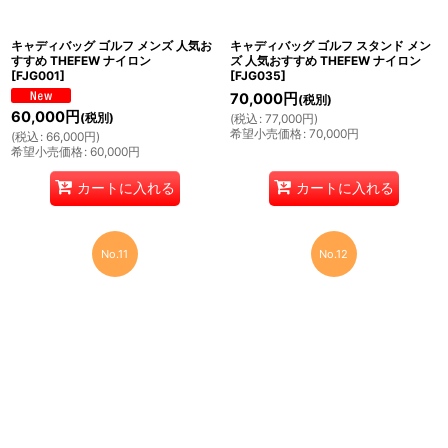
キャディバッグ ゴルフ メンズ 人気お
キャディバッグ ゴルフ スタンド メン
すすめ THEFEW ナイロン
ズ 人気おすすめ THEFEW ナイロン
[
FJG001
]
[
FJG035
]
70,000
円
(税別)
60,000
円
(税別)
(
税込
:
77,000
円
)
希望小売価格
:
70,000
円
(
税込
:
66,000
円
)
希望小売価格
:
60,000
円
カートに入れる
カートに入れる
No.11
No.12