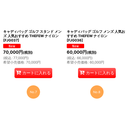
キャディバッグ ゴルフ スタンド メン
キャディバッグ ゴルフ メンズ 人気お
ズ 人気おすすめ THEFEW ナイロン
すすめ THEFEW ナイロン
[
FJG037
]
[
FJG036
]
70,000
円
60,000
円
(税別)
(税別)
(
税込
:
77,000
円
)
(
税込
:
66,000
円
)
希望小売価格
:
70,000
円
希望小売価格
:
60,000
円
カートに入れる
カートに入れる
No.7
No.8