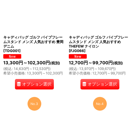
キャディバッグ ゴルフ パイプフレー
キャディバッグ ゴルフ パイプフレー
ムスタンド メンズ 人気おすすめ 豊岡
ムスタンド メンズ 人気おすすめ
デニム
THEFEW ナイロン
[
TDG001
]
[
FJG066
]
13,300
円
～102,300
円
12,700
円
～99,700
円
(税別)
(税別)
(
税込
:
14,630
円
～112,530
円
)
(
税込
:
13,970
円
～109,670
円
)
希望小売価格
:
13,300
円
～102,300
円
希望小売価格
:
12,700
円
～99,700
円
オプション選択
オプション選択
No.3
No.4