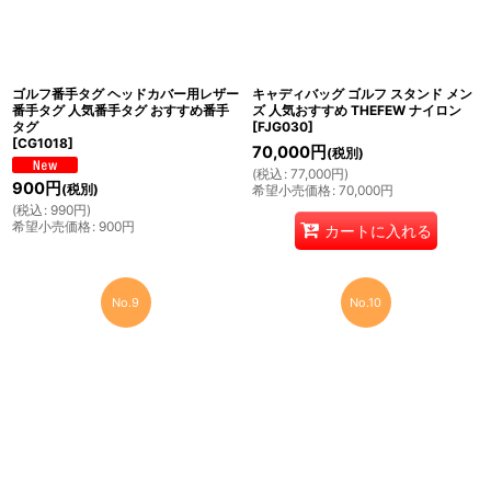
ゴルフ番手タグ ヘッドカバー用レザー
キャディバッグ ゴルフ スタンド メン
番手タグ 人気番手タグ おすすめ番手
ズ 人気おすすめ THEFEW ナイロン
タグ
[
FJG030
]
[
CG1018
]
70,000
円
(税別)
(
税込
:
77,000
円
)
900
円
(税別)
希望小売価格
:
70,000
円
(
税込
:
990
円
)
希望小売価格
:
900
円
カートに入れる
No.9
No.10