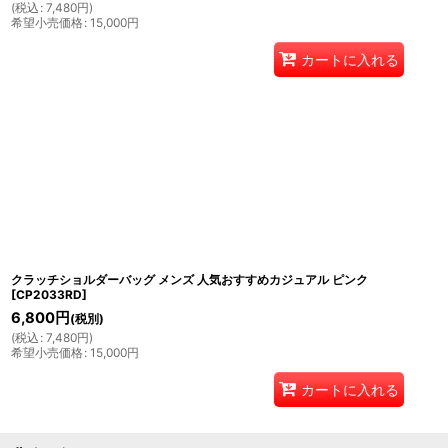
(
税込
:
7,480
円
)
希望小売価格
:
15,000
円
カートに入れる
クラッチショルダーバッグ メンズ 人気おすすめカジュアル ピンク
[
CP2033RD
]
6,800
円
(税別)
(
税込
:
7,480
円
)
希望小売価格
:
15,000
円
カートに入れる