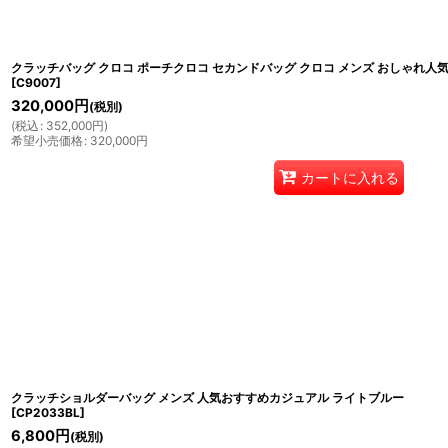
クラッチバッグ クロコ ポーチクロコ セカンドバッグ クロコ メンズ おしゃれ人
[
C9007
]
320,000
円
(税別)
(
税込
:
352,000
円
)
希望小売価格
:
320,000
円
カートに入れる
クラッチショルダーバッグ メンズ 人気おすすめカジュアル ライトブルー
[
CP2033BL
]
6,800
円
(税別)