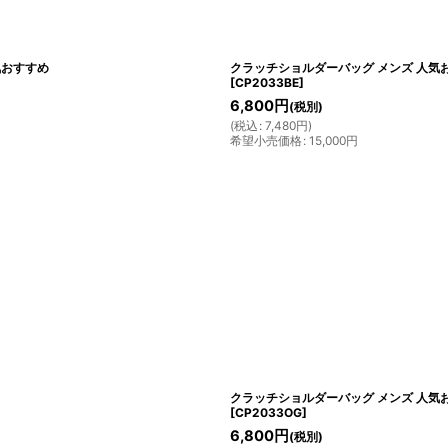
気おすすめ
クラッチショルダーバッグ メンズ 人気
[
CP2033BE
]
6,800
円
(税別)
(
税込
:
7,480
円
)
希望小売価格
:
15,000
円
クラッチショルダーバッグ メンズ 人気
[
CP2033OG
]
6,800
円
(税別)