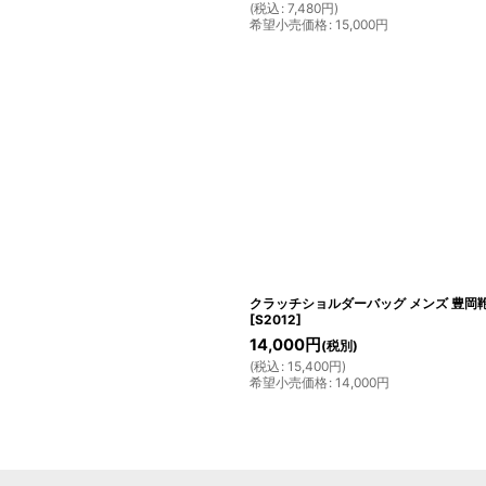
(
税込
:
7,480
円
)
希望小売価格
:
15,000
円
クラッチショルダーバッグ メンズ 豊岡鞄
[
S2012
]
14,000
円
(税別)
(
税込
:
15,400
円
)
希望小売価格
:
14,000
円