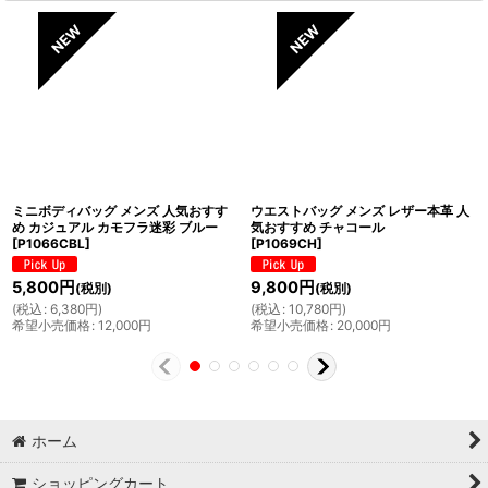
ミニボディバッグ メンズ 人気おすす
ウエストバッグ メンズ レザー本革 人
め カジュアル カモフラ迷彩 ブルー
気おすすめ チャコール
[
P1066CBL
]
[
P1069CH
]
5,800
円
9,800
円
(税別)
(税別)
(
税込
:
6,380
円
)
(
税込
:
10,780
円
)
希望小売価格
:
12,000
円
希望小売価格
:
20,000
円
ホーム
ショッピングカート