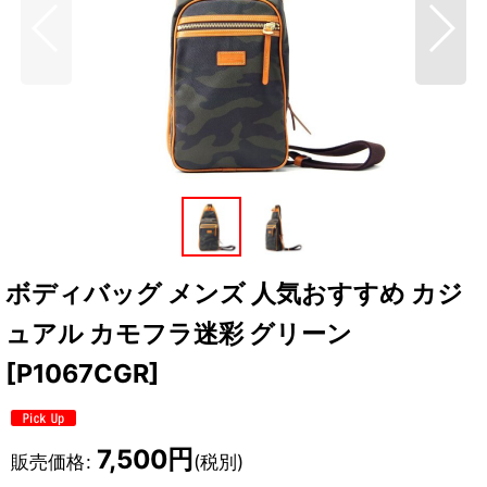
ボディバッグ メンズ 人気おすすめ カジ
ュアル カモフラ迷彩 グリーン
[
P1067CGR
]
7,500
円
販売価格
:
(税別)