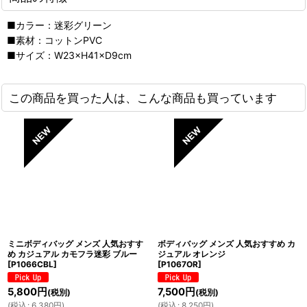
■カラー：迷彩グリーン
■素材：コットンPVC
■サイズ：W23×H41×D9cm
この商品を買った人は、こんな商品も買っています
ミニボディバッグ メンズ 人気おすす
ボディバッグ メンズ 人気おすすめ カ
め カジュアル カモフラ迷彩 ブルー
ジュアル オレンジ
[
P1066CBL
]
[
P1067OR
]
5,800
円
7,500
円
(税別)
(税別)
(
税込
:
6,380
円
)
(
税込
:
8,250
円
)