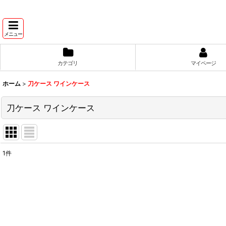
メニュー
カテゴリ
マイページ
ホーム
>
刀ケース ワインケース
刀ケース ワインケース
1
件
表示数
:
並び順
: