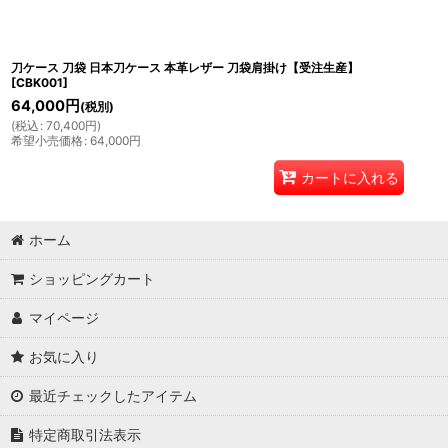
刀ケース 刀袋 日本刀ケース 本革レザー 刀袋肩掛け【受注生産】
[
CBK001
]
64,000
円
(税別)
(
税込
:
70,400
円
)
希望小売価格
:
64,000
円
カートに入れる
ホーム
ショッピングカート
マイページ
お気に入り
最近チェックしたアイテム
特定商取引法表示