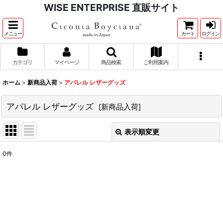
WISE ENTERPRISE 直販サイト
メニュー
カート
ログイン
カテゴリ
マイページ
商品検索
ご利用案内
ホーム
>
新商品入荷
>
アパレル レザーグッズ
アパレル レザーグッズ
[
新商品入荷
]
表示順変更
閉じる
0
件
表示数
:
並び順
:
絞り込む