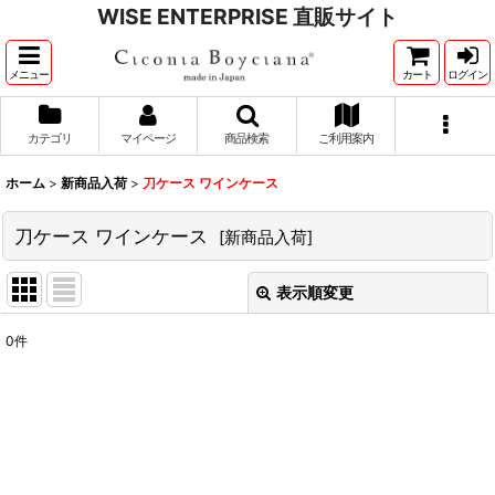
WISE ENTERPRISE 直販サイト
メニュー
カート
ログイン
カテゴリ
マイページ
商品検索
ご利用案内
ホーム
>
新商品入荷
>
刀ケース ワインケース
刀ケース ワインケース
[
新商品入荷
]
表示順変更
閉じる
0
件
表示数
:
並び順
:
絞り込む