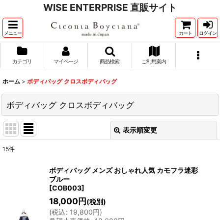
WISE ENTERPRISE 直販サイト
メニュー
カート
ログイン
カテゴリ
マイページ
商品検索
ご利用案内
ホーム
>
ボディバッグ クロスボディバッグ
ボディバッグ クロスボディバッグ
表示順変更
閉じる
15
件
表示数
:
ボディバッグ メンズ おしゃれ人気 カモフラ迷彩
ブルー
並び順
:
[
COB003
]
18,000
円
(税別)
絞り込む
(
税込
:
19,800
円
)