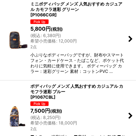
ミニボディバッグ メンズ 人気おすすめ カジュア
ル カモフラ迷彩 グリーン
[
P1066CGR
]
5,800
円
(税別)
(
税込
:
6,380
円
)
希望小売価格
:
12,000
円
2点
小ぶりなボディーバッグですが、財布やスマート
フォン・カードケース・たばこなど、ポケット代
わりに気軽に使用できます。 ボディーバッグ カ
ラー：迷彩グリーン 素材：コットンPVC …
ボディバッグ メンズ 人気おすすめ カジュアル カ
モフラ迷彩 ブルー
[
P1067CBL
]
7,500
円
(税別)
(
税込
:
8,250
円
)
希望小売価格
:
18,000
円
2点