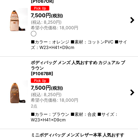
[
P1067OR
]
7,500
円
(税別)
(
税込
:
8,250
円
)
希望小売価格
:
18,000
円
◯
■カラー：オレンジ ■素材：コットンPVC ■サイ
ズ：W23×H41×D9cm
ボディバッグ メンズ 人気おすすめ カジュアル ブ
ラウン
[
P1067BR
]
7,500
円
(税別)
(
税込
:
8,250
円
)
希望小売価格
:
18,000
円
2点
■カラー：ブラウン ■素材：合皮 ■サイズ：
W23×H41×D9cm
ミニボディバッグ メンズ レザー本革 人気おすす