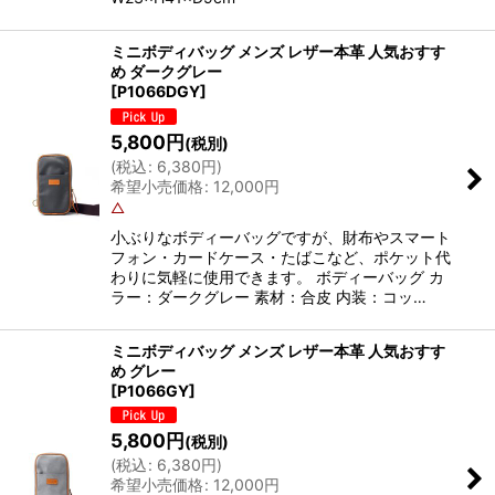
ミニボディバッグ メンズ レザー本革 人気おすす
め ダークグレー
[
P1066DGY
]
5,800
円
(税別)
(
税込
:
6,380
円
)
希望小売価格
:
12,000
円
△
小ぶりなボディーバッグですが、財布やスマート
フォン・カードケース・たばこなど、ポケット代
わりに気軽に使用できます。 ボディーバッグ カ
ラー：ダークグレー 素材：合皮 内装：コッ…
ミニボディバッグ メンズ レザー本革 人気おすす
め グレー
[
P1066GY
]
5,800
円
(税別)
(
税込
:
6,380
円
)
希望小売価格
:
12,000
円