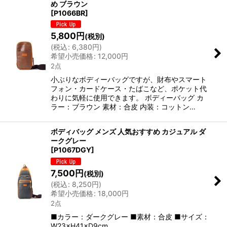
め ブラウン
[
P1066BR
]
5,800
円
(税別)
(
税込
:
6,380
円
)
希望小売価格
:
12,000
円
2点
小ぶりなボディーバッグですが、財布やスマート
フォン・カードケース・たばこなど、ポケット代
わりに気軽に使用できます。 ボディーバッグ カ
ラー：ブラウン 素材：合皮 内装：コットン…
ボディバッグ メンズ 人気おすすめ カジュアル ダ
ークグレー
[
P1067DGY
]
7,500
円
(税別)
(
税込
:
8,250
円
)
希望小売価格
:
18,000
円
2点
■カラー：ダークグレー ■素材：合皮 ■サイズ：
W23×H41×D9cm