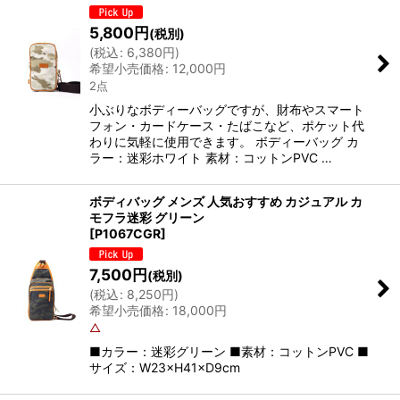
5,800
円
(税別)
(
税込
:
6,380
円
)
希望小売価格
:
12,000
円
2点
小ぶりなボディーバッグですが、財布やスマート
フォン・カードケース・たばこなど、ポケット代
わりに気軽に使用できます。 ボディーバッグ カ
ラー：迷彩ホワイト 素材：コットンPVC …
ボディバッグ メンズ 人気おすすめ カジュアル カ
モフラ迷彩 グリーン
[
P1067CGR
]
7,500
円
(税別)
(
税込
:
8,250
円
)
希望小売価格
:
18,000
円
△
■カラー：迷彩グリーン ■素材：コットンPVC ■
サイズ：W23×H41×D9cm