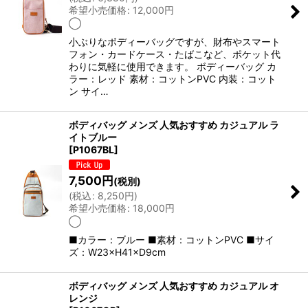
希望小売価格
:
12,000
円
◯
小ぶりなボディーバッグですが、財布やスマート
フォン・カードケース・たばこなど、ポケット代
わりに気軽に使用できます。 ボディーバッグ カ
ラー：レッド 素材：コットンPVC 内装：コット
ン サイ…
ボディバッグ メンズ 人気おすすめ カジュアル ラ
イトブルー
[
P1067BL
]
7,500
円
(税別)
(
税込
:
8,250
円
)
希望小売価格
:
18,000
円
◯
■カラー：ブルー ■素材：コットンPVC ■サイ
ズ：W23×H41×D9cm
ボディバッグ メンズ 人気おすすめ カジュアル オ
レンジ