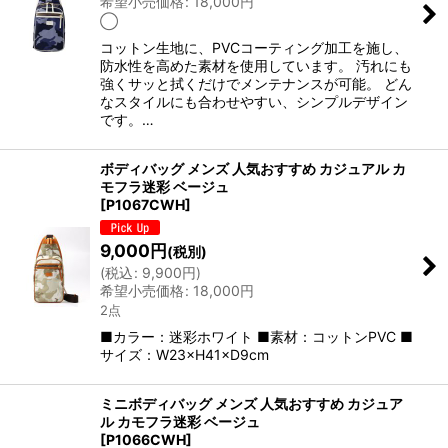
希望小売価格
:
18,000
円
◯
コットン生地に、PVCコーティング加工を施し、
防水性を高めた素材を使用しています。 汚れにも
強くサッと拭くだけでメンテナンスが可能。 どん
なスタイルにも合わせやすい、シンプルデザイン
です。…
ボディバッグ メンズ 人気おすすめ カジュアル カ
モフラ迷彩 ベージュ
[
P1067CWH
]
9,000
円
(税別)
(
税込
:
9,900
円
)
希望小売価格
:
18,000
円
2点
■カラー：迷彩ホワイト ■素材：コットンPVC ■
サイズ：W23×H41×D9cm
ミニボディバッグ メンズ 人気おすすめ カジュア
ル カモフラ迷彩 ベージュ
[
P1066CWH
]