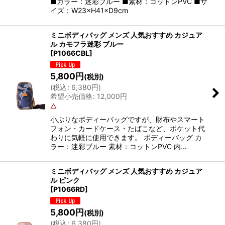
■カラー：迷彩ブルー ■素材：コットンPVC ■サ
イズ：W23×H41×D9cm
ミニボディバッグ メンズ 人気おすすめ カジュア
ル カモフラ迷彩 ブルー
[
P1066CBL
]
5,800
円
(税別)
(
税込
:
6,380
円
)
希望小売価格
:
12,000
円
△
小ぶりなボディーバッグですが、財布やスマート
フォン・カードケース・たばこなど、ポケット代
わりに気軽に使用できます。 ボディーバッグ カ
ラー：迷彩ブルー 素材：コットンPVC 内…
ミニボディバッグ メンズ 人気おすすめ カジュア
ル ピンク
[
P1066RD
]
5,800
円
(税別)
(
税込
:
6,380
円
)