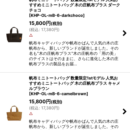
すすめミニトートバッグ 木の庄帆布プラス ダーク
チョコ
[
KHP-OL-mB-6-darkchoco
]
15,800
円
(税別)
(
税込
:
17,380
円
)
△
帆布キャディバッグや帆布かばんで人気の木の庄
帆布から、新しいブランドが誕生しました。その
名も"木の庄帆布プラス"木の庄帆布の「用の美」
のテイストはそのままに、さらに進化した木の庄
帆布プラスの製品をお届…
帆布ミニトートバッグ 数量限定1stモデル 人気お
すすめミニトートバッグ 木の庄帆布プラス キャメ
ルブラウン
[
KHP-OL-mB-6-camelbrown
]
15,800
円
(税別)
(
税込
:
17,380
円
)
△
帆布キャディバッグや帆布かばんで人気の木の庄
帆布から、新しいブランドが誕生しました。その