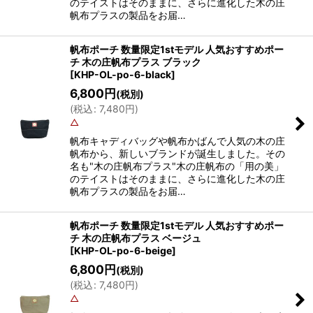
のテイストはそのままに、さらに進化した木の庄
帆布プラスの製品をお届…
帆布ポーチ 数量限定1stモデル 人気おすすめポー
チ 木の庄帆布プラス ブラック
[
KHP-OL-po-6-black
]
6,800
円
(税別)
(
税込
:
7,480
円
)
△
帆布キャディバッグや帆布かばんで人気の木の庄
帆布から、新しいブランドが誕生しました。その
名も"木の庄帆布プラス"木の庄帆布の「用の美」
のテイストはそのままに、さらに進化した木の庄
帆布プラスの製品をお届…
帆布ポーチ 数量限定1stモデル 人気おすすめポー
チ 木の庄帆布プラス ベージュ
[
KHP-OL-po-6-beige
]
6,800
円
(税別)
(
税込
:
7,480
円
)
△