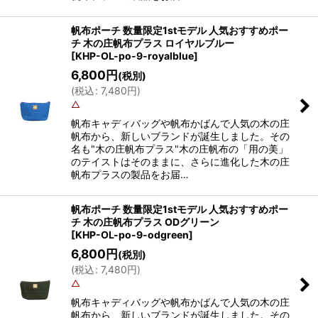
帆布ポーチ 数量限定1stモデル 人気おすすめポー
チ 木の庄帆布プラス ロイヤルブルー
[
KHP-OL-po-9-royalblue
]
6,800
円
(税別)
(
税込
:
7,480
円
)
△
帆布キャディバッグや帆布かばんで人気の木の庄
帆布から、新しいブランドが誕生しました。その
名も"木の庄帆布プラス"木の庄帆布の「用の美」
のテイストはそのままに、さらに進化した木の庄
帆布プラスの製品をお届…
帆布ポーチ 数量限定1stモデル 人気おすすめポー
チ 木の庄帆布プラス ODグリーン
[
KHP-OL-po-9-odgreen
]
6,800
円
(税別)
(
税込
:
7,480
円
)
△
帆布キャディバッグや帆布かばんで人気の木の庄
帆布から、新しいブランドが誕生しました。その