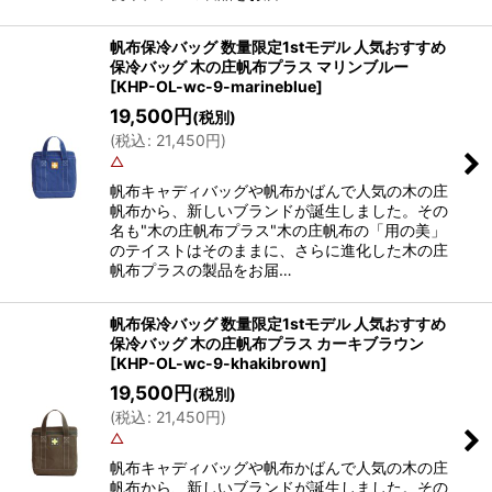
帆布保冷バッグ 数量限定1stモデル 人気おすすめ
保冷バッグ 木の庄帆布プラス マリンブルー
[
KHP-OL-wc-9-marineblue
]
19,500
円
(税別)
(
税込
:
21,450
円
)
△
帆布キャディバッグや帆布かばんで人気の木の庄
帆布から、新しいブランドが誕生しました。その
名も"木の庄帆布プラス"木の庄帆布の「用の美」
のテイストはそのままに、さらに進化した木の庄
帆布プラスの製品をお届…
帆布保冷バッグ 数量限定1stモデル 人気おすすめ
保冷バッグ 木の庄帆布プラス カーキブラウン
[
KHP-OL-wc-9-khakibrown
]
19,500
円
(税別)
(
税込
:
21,450
円
)
△
帆布キャディバッグや帆布かばんで人気の木の庄
帆布から、新しいブランドが誕生しました。その