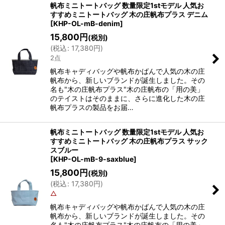
帆布ミニトートバッグ 数量限定1stモデル 人気お
すすめミニトートバッグ 木の庄帆布プラス デニム
[
KHP-OL-mB-denim
]
15,800
円
(税別)
(
税込
:
17,380
円
)
2点
帆布キャディバッグや帆布かばんで人気の木の庄
帆布から、新しいブランドが誕生しました。その
名も"木の庄帆布プラス"木の庄帆布の「用の美」
のテイストはそのままに、さらに進化した木の庄
帆布プラスの製品をお届…
帆布ミニトートバッグ 数量限定1stモデル 人気お
すすめミニトートバッグ 木の庄帆布プラス サック
スブルー
[
KHP-OL-mB-9-saxblue
]
15,800
円
(税別)
(
税込
:
17,380
円
)
△
帆布キャディバッグや帆布かばんで人気の木の庄
帆布から、新しいブランドが誕生しました。その
名も"木の庄帆布プラス"木の庄帆布の「用の美」