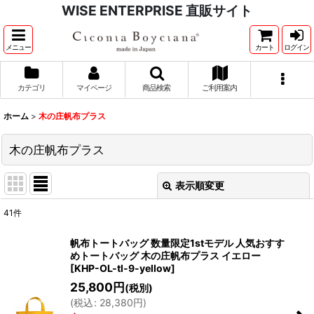
WISE ENTERPRISE 直販サイト
メニュー
カート
ログイン
カテゴリ
マイページ
商品検索
ご利用案内
ホーム
>
木の庄帆布プラス
木の庄帆布プラス
表示順変更
閉じる
41
件
表示数
:
帆布トートバッグ 数量限定1stモデル 人気おすす
めトートバッグ 木の庄帆布プラス イエロー
並び順
:
[
KHP-OL-tl-9-yellow
]
25,800
円
(税別)
絞り込む
(
税込
:
28,380
円
)