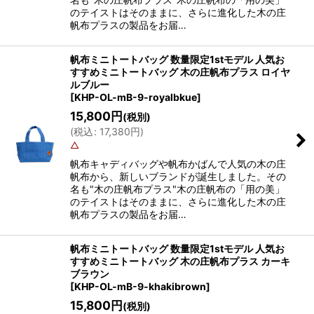
のテイストはそのままに、さらに進化した木の庄
帆布プラスの製品をお届…
帆布ミニトートバッグ 数量限定1stモデル 人気お
すすめミニトートバッグ 木の庄帆布プラス ロイヤ
ルブルー
[
KHP-OL-mB-9-royalbkue
]
15,800
円
(税別)
(
税込
:
17,380
円
)
△
帆布キャディバッグや帆布かばんで人気の木の庄
帆布から、新しいブランドが誕生しました。その
名も"木の庄帆布プラス"木の庄帆布の「用の美」
のテイストはそのままに、さらに進化した木の庄
帆布プラスの製品をお届…
帆布ミニトートバッグ 数量限定1stモデル 人気お
すすめミニトートバッグ 木の庄帆布プラス カーキ
ブラウン
[
KHP-OL-mB-9-khakibrown
]
15,800
円
(税別)