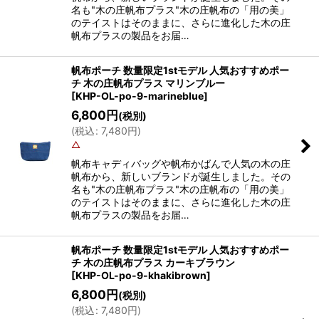
名も"木の庄帆布プラス"木の庄帆布の「用の美」
のテイストはそのままに、さらに進化した木の庄
帆布プラスの製品をお届…
帆布ポーチ 数量限定1stモデル 人気おすすめポー
チ 木の庄帆布プラス マリンブルー
[
KHP-OL-po-9-marineblue
]
6,800
円
(税別)
(
税込
:
7,480
円
)
△
帆布キャディバッグや帆布かばんで人気の木の庄
帆布から、新しいブランドが誕生しました。その
名も"木の庄帆布プラス"木の庄帆布の「用の美」
のテイストはそのままに、さらに進化した木の庄
帆布プラスの製品をお届…
帆布ポーチ 数量限定1stモデル 人気おすすめポー
チ 木の庄帆布プラス カーキブラウン
[
KHP-OL-po-9-khakibrown
]
6,800
円
(税別)
(
税込
:
7,480
円
)