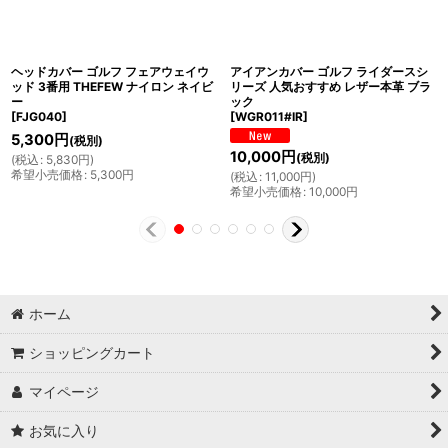
ヘッドカバー ゴルフ フェアウェイウ
アイアンカバー ゴルフ ライダースシ
ッド 3番用 THEFEW ナイロン ネイビ
リーズ 人気おすすめ レザー本革 ブラ
ー
ック
[
FJG040
]
[
WGR011#IR
]
5,300
円
(税別)
10,000
円
(税別)
(
税込
:
5,830
円
)
希望小売価格
:
5,300
円
(
税込
:
11,000
円
)
希望小売価格
:
10,000
円
ホーム
ショッピングカート
マイページ
お気に入り