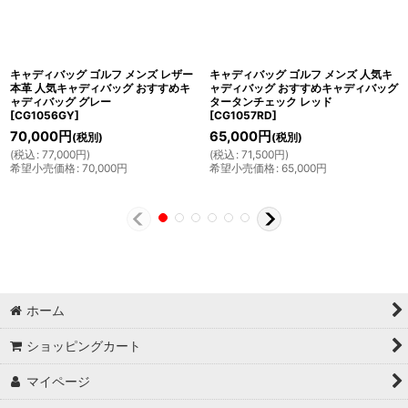
キャディバッグ ゴルフ メンズ レザー
キャディバッグ ゴルフ メンズ 人気キ
本革 人気キャディバッグ おすすめキ
ャディバッグ おすすめキャディバッグ
ャディバッグ グレー
タータンチェック レッド
[
CG1056GY
]
[
CG1057RD
]
70,000
円
65,000
円
(税別)
(税別)
(
税込
:
77,000
円
)
(
税込
:
71,500
円
)
希望小売価格
:
70,000
円
希望小売価格
:
65,000
円
ホーム
ショッピングカート
マイページ