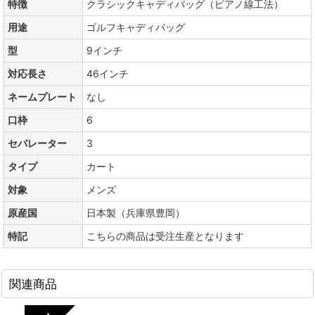
特徴
クラシックキャディバッグ（ピアノ線工法）
用途
ゴルフキャディバッグ
型
9インチ
対応長さ
46インチ
ネームプレート
なし
口枠
6
セパレーター
3
タイプ
カート
対象
メンズ
原産国
日本製（兵庫県豊岡）
特記
こちらの商品は受注生産となります
関連商品