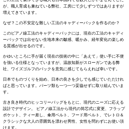
が、職人育成も兼ねている弊社、工房にて少しずつではありますが
増えてきています。
なぜ？この不安定な難しい工法のキャディーバックを作るのか？
このピアノ線工法のキャディーバックには、現在の工法のキャディ
ーバックでは出せない生地本来の皺感、暖かみ、経年変化の楽しめ
る質感が出せるのです。
かゆいところに手が届く現在の技術の中に「あえて」使い手に不便
を強いる仕様となっていますが、温故知新がスローガンである弊
社、ワイズゴルフのバックを意気に感じてもらえれば幸いです。
日本でものづくりを始め、日本の良さを少しでも感じていただけれ
ばと思っています。パーツ類も一つ一つ妥協せずに取り組んでいま
す。
古き良き時代のヒッコリーバッグをもとに、現代のニーズに応える
設計でデザイン。 ピアノ線工法から現代の筒芯式に変更、フラップ
ポケット、ティー差し、傘用ベルト、フード用ベルト、でレトロ＆
クラシックな大人の雰囲気を漂わせ男性、女性を問わずにお使い頂
けます。