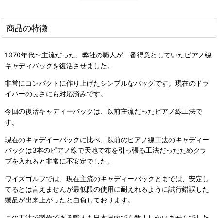
商品の特徴
1970年代〜主流だった、弊社の職人が一番得意としていたピアノ線
キャディバックを復活させました。
非常にコンパクトに作り上げたシンプルなバッグです。現在のドラ
イバーの長さにも対応済みです。
​今回の復活キャディーバックは、以前主流だったピアノ線工法で
す。
現在のキャデイーバックに比べ、以前のピアノ線工法のキャディー
バックは3本のピアノ線で天地で布を引っ張る工法だったためクラ
ブを入れると非常に不安定でした。
ワイズゴルフでは、現在主流のキャディーバックとまでは、安定し
てるとは言えませんが最低限の使用に耐えれるように試行錯誤した
製品が出来上がったと自負しております。
この工法で製作できる職人も日本国内でも数人しかいませんでした