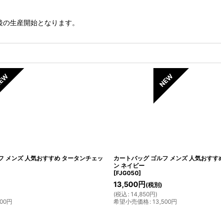
後の生産開始となります。
フ メンズ 人気おすすめ タータンチェッ
カートバッグ ゴルフ メンズ 人気おすすめ 
ン ネイビー
[
FJG050
]
13,500
円
(税別)
(
税込
:
14,850
円
)
000
円
希望小売価格
:
13,500
円