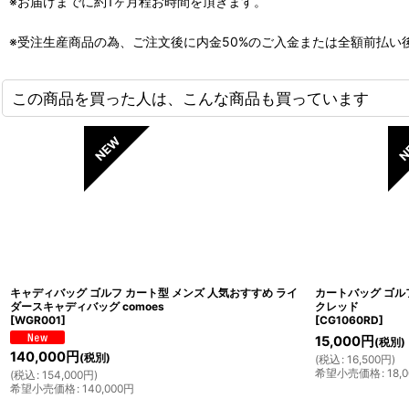
※お届けまでに約1ヶ月程お時間を頂きます。
※受注生産商品の為、ご注文後に内金50%のご入金または全額前払い
この商品を買った人は、こんな商品も買っています
キャディバッグ ゴルフ カート型 メンズ 人気おすすめ ライ
カートバッグ ゴル
ダースキャディバッグ comoes
クレッド
[
WGR001
]
[
CG1060RD
]
15,000
円
(税別)
140,000
円
(税別)
(
税込
:
16,500
円
)
希望小売価格
:
18,
(
税込
:
154,000
円
)
希望小売価格
:
140,000
円