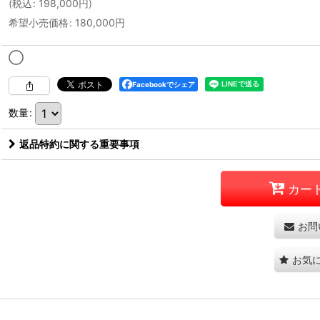
(
税込
:
198,000
円
)
希望小売価格
:
180,000
円
◯
Facebookでシェア
数量
:
返品特約に関する重要事項
カー
お問
お気