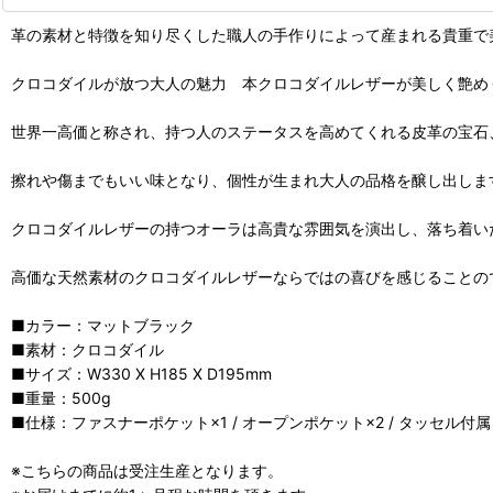
革の素材と特徴を知り尽くした職人の手作りによって産まれる貴重で
クロコダイルが放つ大人の魅力 本クロコダイルレザーが美しく艶め
世界一高価と称され、持つ人のステータスを高めてくれる皮革の宝石
擦れや傷までもいい味となり、個性が生まれ大人の品格を醸し出しま
クロコダイルレザーの持つオーラは高貴な雰囲気を演出し、落ち着い
高価な天然素材のクロコダイルレザーならではの喜びを感じることの
■カラー：マットブラック
■素材：クロコダイル
■サイズ：W330 X H185 X D195mm
■重量：500g
■仕様：ファスナーポケット×1 / オープンポケット×2 / タッセル付属
※こちらの商品は受注生産となります。