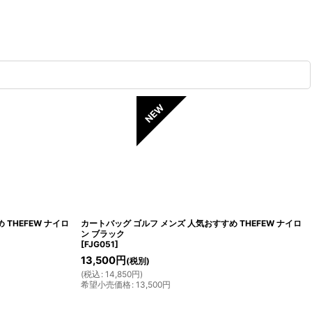
THEFEW ナイロ
カートバッグ ゴルフ メンズ 人気おすすめ THEFEW ナイロ
ン ブラック
[
FJG051
]
13,500
円
(税別)
(
税込
:
14,850
円
)
希望小売価格
:
13,500
円