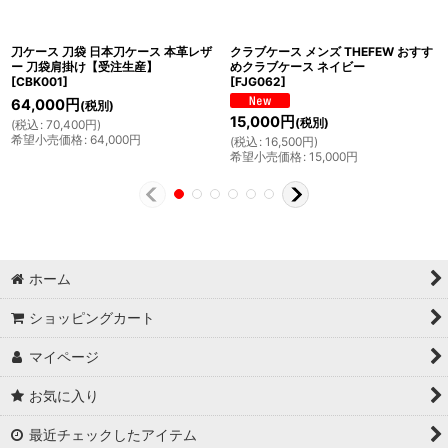
刀ケース 刀袋 日本刀ケース 本革レザ
クラブケース メンズ THEFEW おすす
ー 刀袋肩掛け【受注生産】
めクラブケース ネイビー
[
CBK001
]
[
FJG062
]
64,000
円
(税別)
15,000
円
(税別)
(
税込
:
70,400
円
)
希望小売価格
:
64,000
円
(
税込
:
16,500
円
)
希望小売価格
:
15,000
円
ホーム
ショッピングカート
マイページ
お気に入り
最近チェックしたアイテム